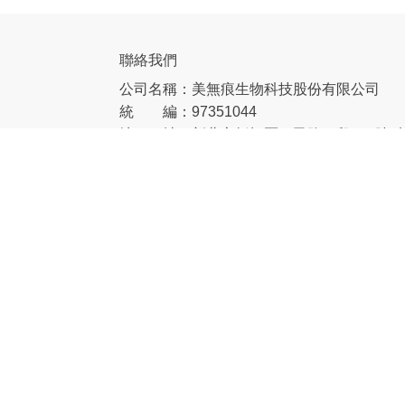
聯絡我們
公司名稱：美無痕生物科技股份有限公司
統 編：97351044
地 址：新北市板橋區三民路一段212號8
客服電話：0800-360-036
客服信箱：service@bnt.com.tw
服務供應商
網站內之所有圖片