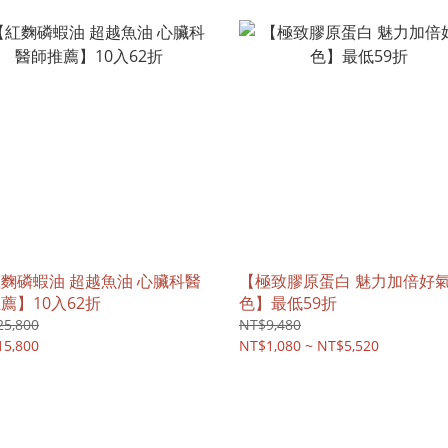
麴磷蝦油 超越魚油 心臟科醫
【極致膠原蛋白 魅力加倍好
薦】10入62折
色】最低59折
25,800
NT$9,480
15,800
NT$1,080 ~ NT$5,520